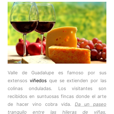
Valle de Guadalupe es famoso por sus
extensos
viñedos
que se extienden por las
colinas onduladas. Los visitantes son
recibidos en suntuosas fincas donde el arte
de hacer vino cobra vida.
Da un paseo
tranquilo entre las hileras de viñas,