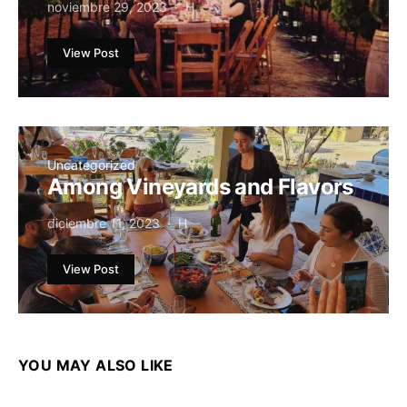
noviembre 29, 2023
H
View Post
Uncategorized
Among Vineyards and Flavors
diciembre 11, 2023
H
View Post
YOU MAY ALSO LIKE