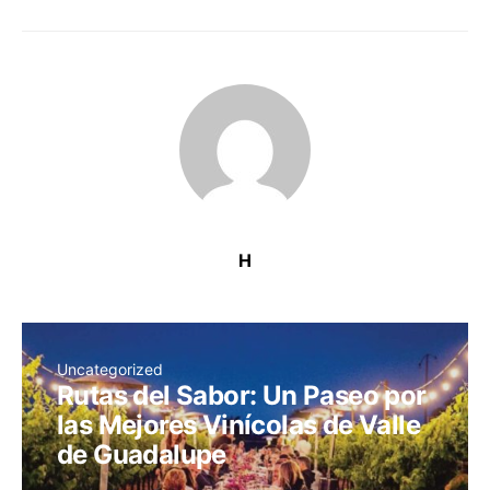
H
Uncategorized
Rutas del Sabor: Un Paseo por
las Mejores Vinícolas de Valle
de Guadalupe