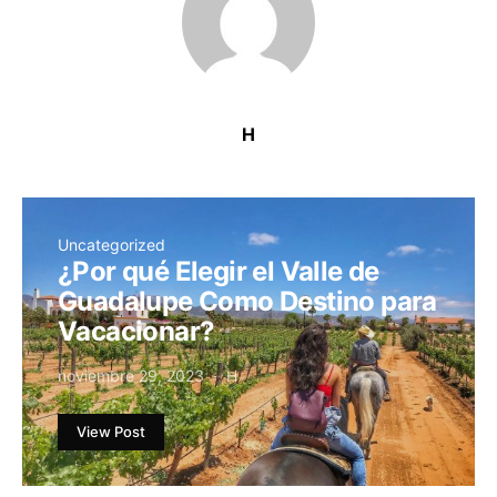
H
Uncategorized
¿Por qué Elegir el Valle de
Guadalupe Como Destino para
Vacacionar?
noviembre 29, 2023
H
View Post