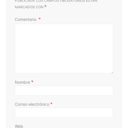
PUBLICADA.
LOS CAMPOS OBLIGATORIOS ESTÁN
*
MARCADOS CON
Comentario
D
*
Nombre
*
Correo electrónico
Web