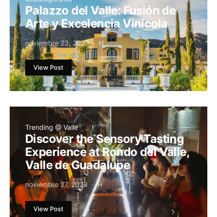
Palazzo del Valle: Fusión de
Arte y Excelencia Vinícola
noviembre 23, 2023
H
View Post
Trending @ Valle
Discover the Sensory Tasting
Experience at Rondo del Valle,
Valle de Guadalupe
noviembre 27, 2023
H
View Post