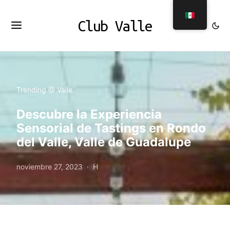
Club Valle
Trending @ Valle
Descubre la Experiencia
Sensorial de Tastings en Rondo
del Valle, Valle de Guadalupe
noviembre 27, 2023
H