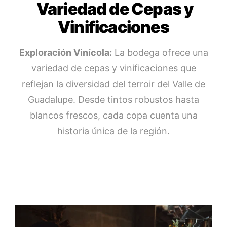
Variedad de Cepas y
Vinificaciones
Exploración Vinícola:
La bodega ofrece una
variedad de cepas y vinificaciones que
reflejan la diversidad del terroir del Valle de
Guadalupe. Desde tintos robustos hasta
blancos frescos, cada copa cuenta una
historia única de la región.