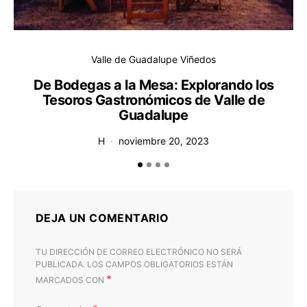
Valle de Guadalupe Viñedos
V
De Bodegas a la Mesa: Explorando los
Tesoros Gastronómicos de Valle de
Guadalupe
H
noviembre 20, 2023
DEJA UN COMENTARIO
TU DIRECCIÓN DE CORREO ELECTRÓNICO NO SERÁ
PUBLICADA.
LOS CAMPOS OBLIGATORIOS ESTÁN
*
MARCADOS CON