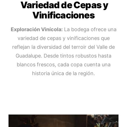
Variedad de Cepas y
Vinificaciones
Exploración Vinícola:
La bodega ofrece una
variedad de cepas y vinificaciones que
reflejan la diversidad del terroir del Valle de
Guadalupe. Desde tintos robustos hasta
blancos frescos, cada copa cuenta una
historia única de la región.