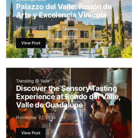
Palazzo del Valle: Fusión de
Arte y Excelencia Vinícola
November 23, 2023
H
View Post
Trending @ Valle
Discover the Sensory Tasting
Experience at Rondo del Valle,
Valle de Guadalupe
November 27, 2023
H
View Post