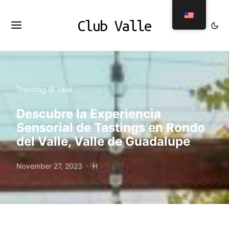
Club Valle
Trending @ Valle
Descubre la Experiencia
Sensorial de Tastings en Rondo
del Valle, Valle de Guadalupe
November 27, 2023
H