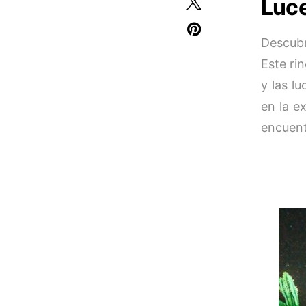
Luce
Descubr
Este rin
y las l
en la e
encuent