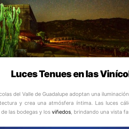
Luces Tenues en las Viníco
ícolas del Valle de Guadalupe adoptan una iluminació
itectura y crea una atmósfera íntima. Las luces cál
s de las bodegas y los
viñedos
, brindando una vista fa