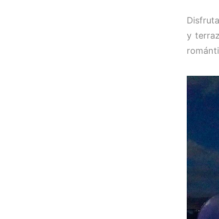
Disfrut
y terra
románti