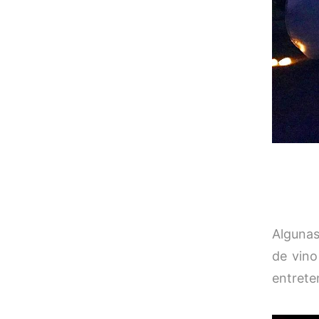
Algunas
de vino
entreten