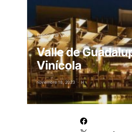
Trending @ Valle
Valle de Guadalup
Vinícola
noviembre 18, 2023
H