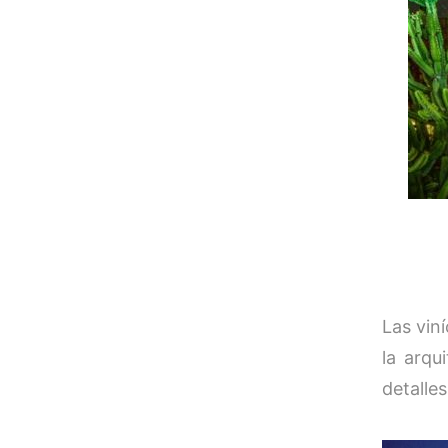
Las vin
la arqu
detalle