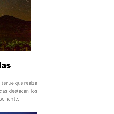
las
n tenue que realza
idas destacan los
scinante.