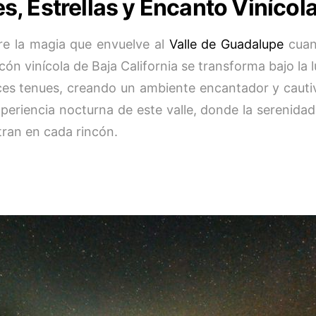
s, Estrellas y Encanto Vinícola
e la magia que envuelve al
Valle de Guadalupe
cuan
cón vinícola de Baja California se transforma bajo la l
uces tenues, creando un ambiente encantador y caut
xperiencia nocturna de este valle, donde la serenidad
ran en cada rincón.