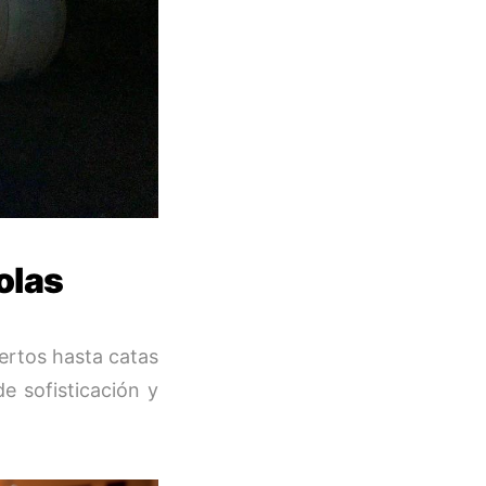
olas
ertos hasta catas
e sofisticación y