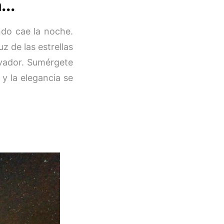
...
do cae la noche.
uz de las estrellas
ivador. Sumérgete
 y la elegancia se