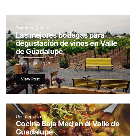
Trending @ Valle
Las mejores bodegas para
degustación de vinos en Valle
de Guadalupe
octubre 25, 2023
H
View Post
Uncategorized
Cocina Baja Med en el Valle de
Guadalupe