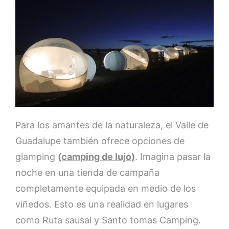
Para los amantes de la naturaleza, el Valle de
Guadalupe también ofrece opciones de
glamping
(camping de lujo)
. Imagina pasar la
noche en una tienda de campaña
completamente equipada en medio de los
viñedos. Esto es una realidad en lugares
como Ruta sausal y Santo tomas Camping.