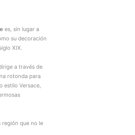
le
es, sin lugar a
como su decoración
iglo XIX.
irige a través de
na rotonda para
 estilo Versace,
hermosas
a región que no le