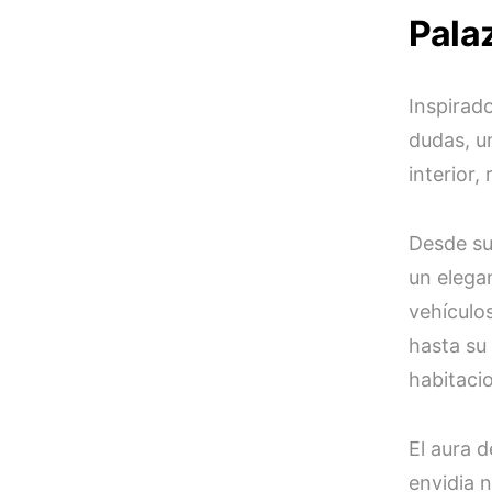
Palaz
Inspirado
dudas, u
interior,
Desde su
un elega
vehículo
hasta su
habitaci
El aura 
envidia 