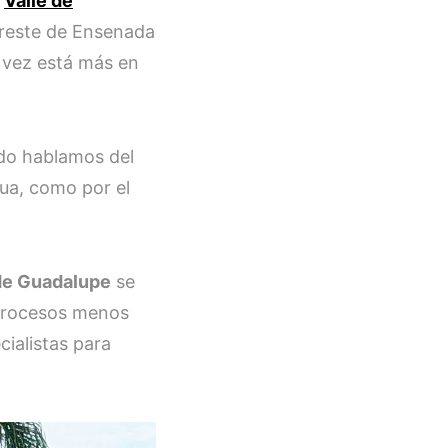
,
Valle de
oreste de Ensenada
 vez está más en
ndo hablamos del
ua, como por el
 de Guadalupe
se
 procesos menos
ialistas para