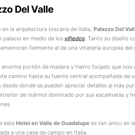
zo Del Valle
 en la arquitectura toscana de Italia,
Palazzo Del Val
n palacio en medio de los
viñedos
. Tanto su diseño 
 rememoran fielmente al de una vinatería europea del s
 enorme portón de madera y hierro forjado que nos d
nte camino hasta su fuente central acompañada de u
s desde donde se pueden apreciar detalles al más puro
 interior de mármol dominado por sus escalinatas y 
ones.
de este
Hotel en Valle de Guadalupe
es tan único en l
nada a una casa de campo en Italia.