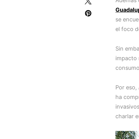
Además d
Guadalu
se encue
el foco 
Sin emba
impacto 
consumo 
Por eso,
ha compr
invasivo
charlar 