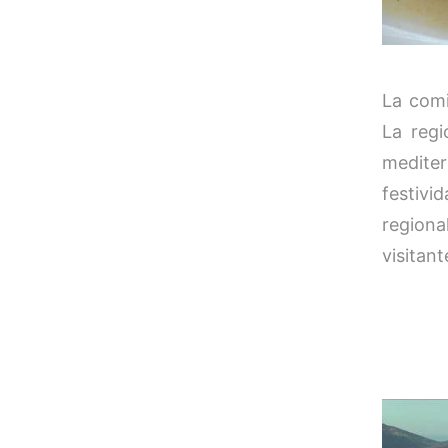
La comi
La regi
medite
festiv
regiona
visitant