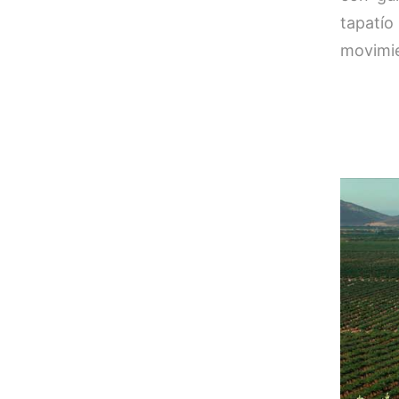
tapatío
movimie