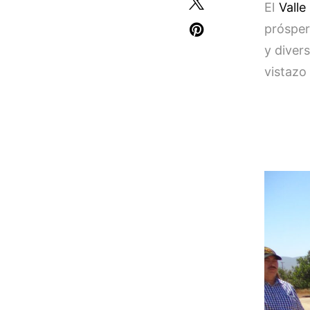
El
Valle
prósper
y diver
vistazo 