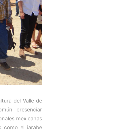
tura del Valle de
común presenciar
ionales mexicanas
s como el jarabe