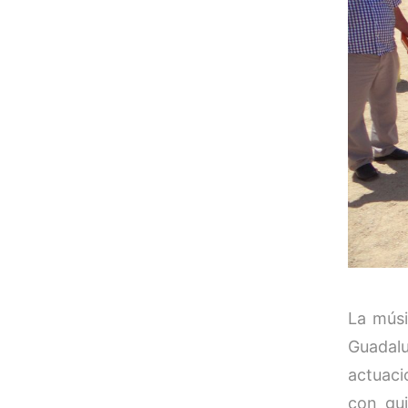
La músi
Guadal
actuaci
con gui