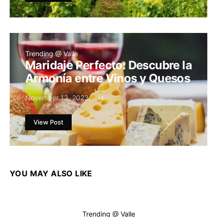
Trending @ Valle
Maridaje Perfecto: Descubre la
Armonía entre Vinos y Quesos
November 13, 2023
H
View Post
YOU MAY ALSO LIKE
Trending @ Valle