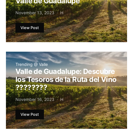
Valle de Guadalupe
November 13, 2023
H
View Post
Trending @ Valle
Valle de Guadalupe: Descubre
los Tesoros de la Ruta del Vino
????????
November 16, 2023
H
View Post