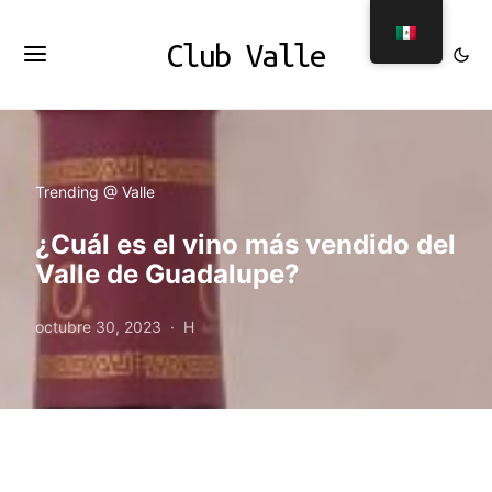
Club Valle
Trending @ Valle
¿Cuál es el vino más vendido del
Valle de Guadalupe?
octubre 30, 2023
H