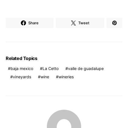
Share
Tweet
Related Topics
baja mexico
La Cetto
valle de guadalupe
vineyards
wine
wineries