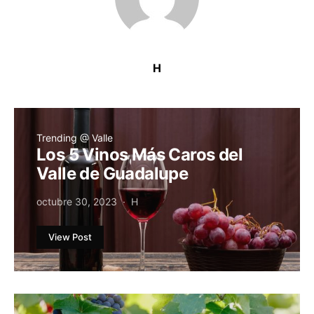
H
Trending @ Valle
Los 5 Vinos Más Caros del
Valle de Guadalupe
octubre 30, 2023
H
View Post