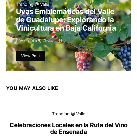
Trending @ Valle
Uvas Emblemáticas del Valle
de Guadalupe: Explorando la
Vinicultura en Baja California
noviembre 1, 2023
H
View Post
YOU MAY ALSO LIKE
Trending @ Valle
Celebraciones Locales en la Ruta del Vino
de Ensenada