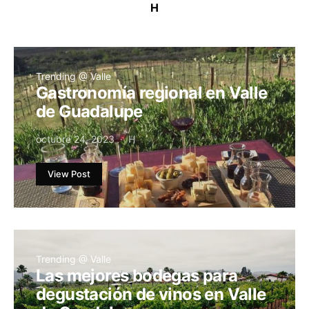
H
Trending @ Valle
Gastronomía regional en Valle
de Guadalupe
octubre 24, 2023
H
View Post
Trending @ Valle
Las mejores bodegas para
degustación de vinos en Valle