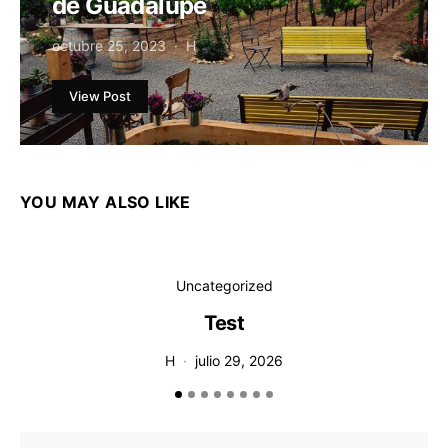
de Guadalupe
octubre 25, 2023
H
View Post
YOU MAY ALSO LIKE
Uncategorized
Test
T
H
julio 29, 2026