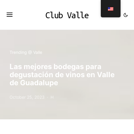
Club Valle
Trending @ Valle
Las mejores bodegas para
degustación de vinos en Valle
de Guadalupe
October 25, 2023
H