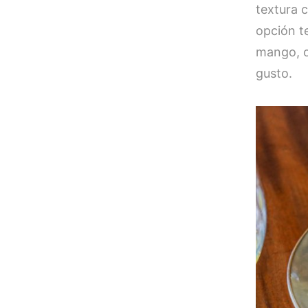
textura c
opción t
mango, o
gusto.