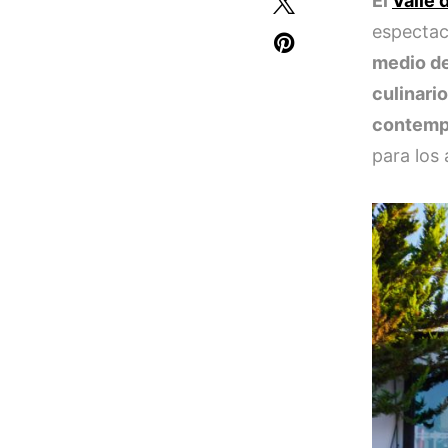
El
Valle 
espectacu
medio de
culinari
contemp
para los