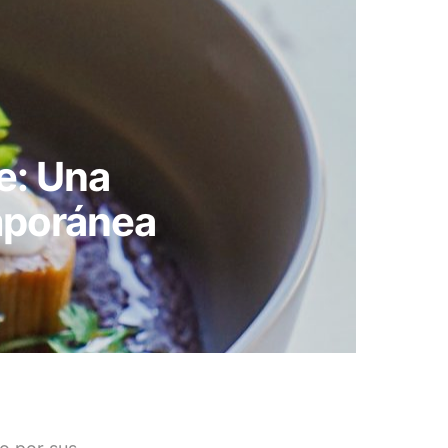
e: Una
mporánea