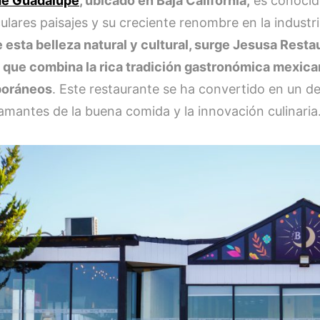
de Guadalupe
, ubicado en Baja California,
es conocid
lares paisajes y su creciente renombre en la industria
 esta belleza natural y cultural, surge Jesusa Resta
o que combina la rica tradición gastronómica mexic
oráneos
. Este restaurante se ha convertido en un de
 amantes de la buena comida y la innovación culinaria