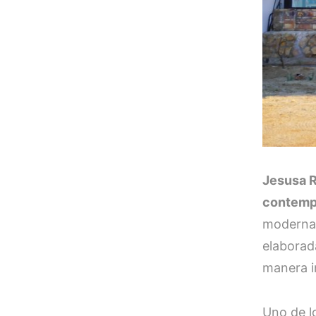
Jesusa R
contemp
modernas
elaborad
manera i
Uno de l