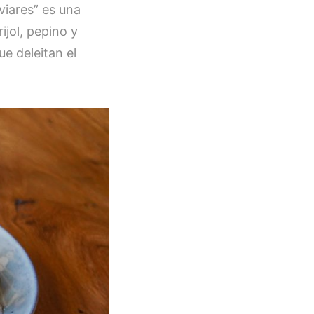
viares” es una
jol, pepino y
e deleitan el