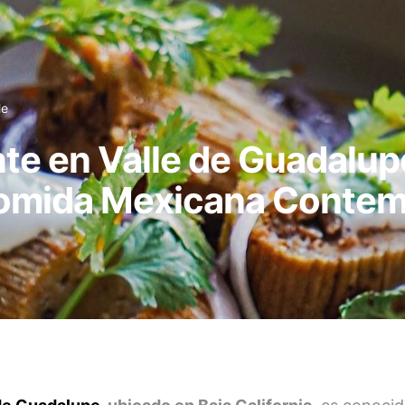
le
te en Valle de Guadalup
Comida Mexicana Conte