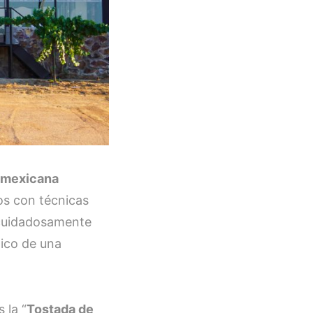
a mexicana
os con técnicas
 cuidadosamente
xico de una
 la “
Tostada de