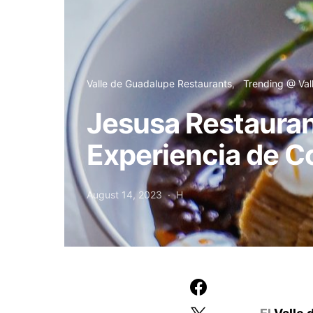
Valle de Guadalupe Restaurants
Trending @ Val
Jesusa Restauran
Experiencia de 
August 14, 2023
H