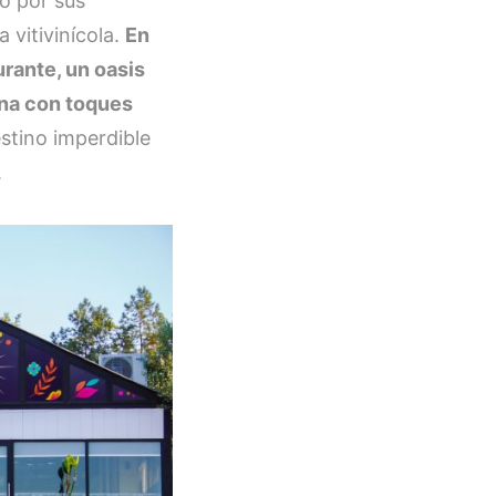
o por sus
 vitivinícola.
En
urante, un oasis
ana con toques
stino imperdible
.