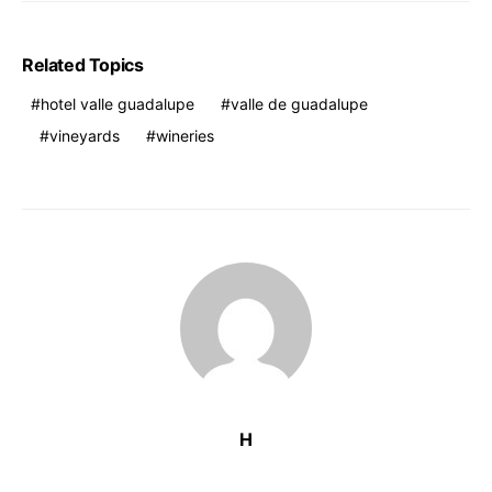
Related Topics
hotel valle guadalupe
valle de guadalupe
vineyards
wineries
H