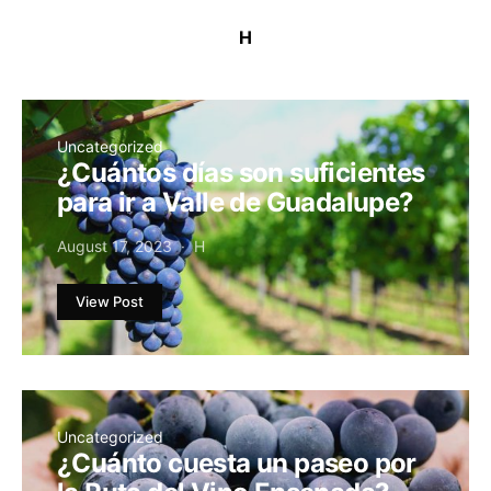
H
Uncategorized
¿Cuántos días son suficientes
para ir a Valle de Guadalupe?
August 17, 2023
H
View Post
Uncategorized
¿Cuánto cuesta un paseo por