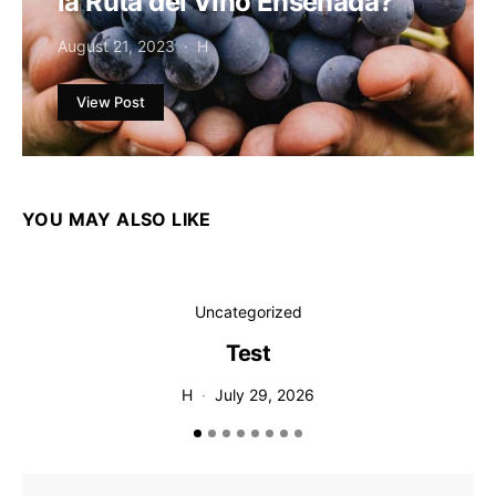
la Ruta del Vino Ensenada?
August 21, 2023
H
View Post
YOU MAY ALSO LIKE
Uncategorized
Test
T
H
July 29, 2026