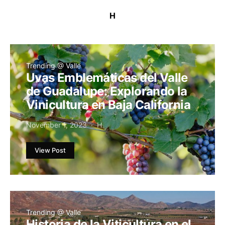
H
Trending @ Valle
Uvas Emblemáticas del Valle
de Guadalupe: Explorando la
Vinicultura en Baja California
November 1, 2023
H
View Post
Trending @ Valle
Historia de la Viticultura en el