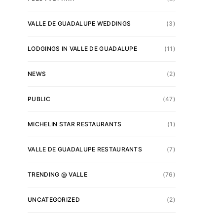
VALLE DE GUADALUPE WEDDINGS
(3)
LODGINGS IN VALLE DE GUADALUPE
(11)
NEWS
(2)
PUBLIC
(47)
MICHELIN STAR RESTAURANTS
(1)
VALLE DE GUADALUPE RESTAURANTS
(7)
TRENDING @ VALLE
(76)
UNCATEGORIZED
(2)