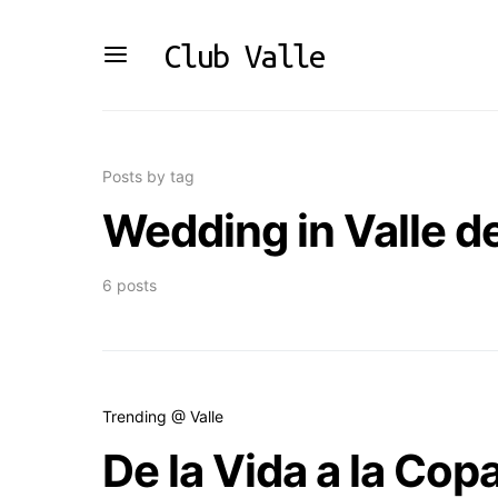
Club Valle
Posts by tag
Wedding in Valle 
6 posts
Trending @ Valle
De la Vida a la Cop