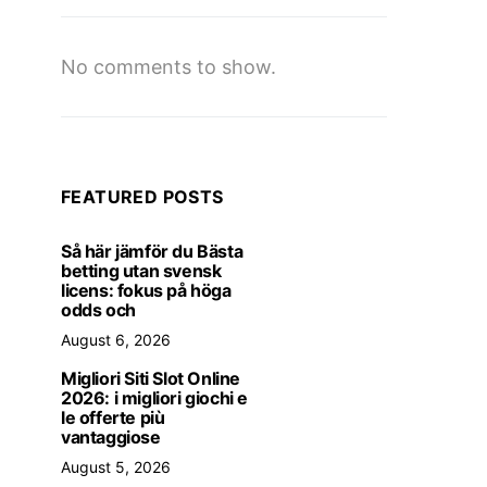
No comments to show.
FEATURED POSTS
Så här jämför du Bästa
betting utan svensk
licens: fokus på höga
odds och
August 6, 2026
Migliori Siti Slot Online
2026: i migliori giochi e
le offerte più
vantaggiose
August 5, 2026