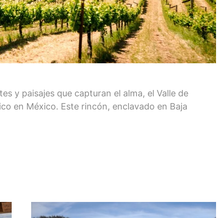
es y paisajes que capturan el alma, el Valle de
co en México. Este rincón, enclavado en Baja