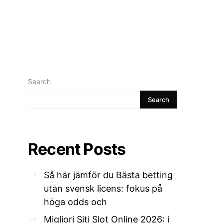
Search
Search
Recent Posts
Så här jämför du Bästa betting
utan svensk licens: fokus på
höga odds och
Migliori Siti Slot Online 2026: i