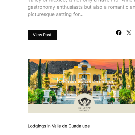
gastronomy enthusiasts but also a romantic a
picturesque setting for…
View Post
Lodgings in Valle de Guadalupe