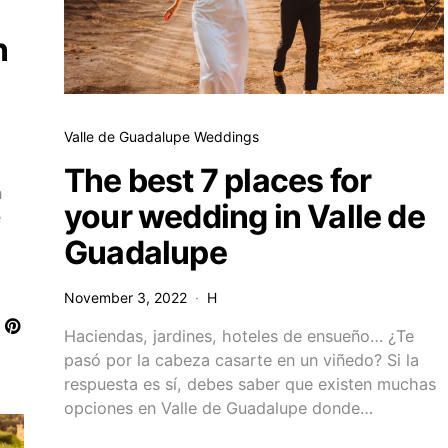
n
Valle de Guadalupe Weddings
The best 7 places for
n
your wedding in Valle de
e
Guadalupe
November 3, 2022
H
Haciendas, jardines, hoteles de ensueño… ¿Te
pasó por la cabeza casarte en un viñedo? Si la
respuesta es sí, debes saber que existen muchas
opciones en Valle de Guadalupe donde…