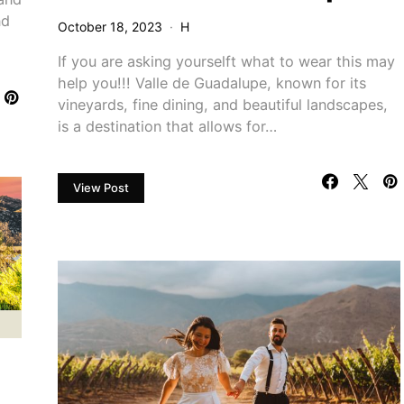
nd
October 18, 2023
H
If you are asking yourselft what to wear this may
help you!!! Valle de Guadalupe, known for its
vineyards, fine dining, and beautiful landscapes,
is a destination that allows for…
View Post