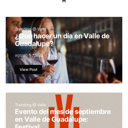
H
Trending @ Valle
¿Qué hacer un día en Valle de
Guadalupe?
agosto 9, 2022
H
View Post
Trending @ Valle
Evento del mes de septiembre
en Valle de Guadalupe:
Festival